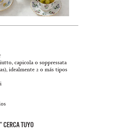
r
iutto, capicola o soppressata
ras), idealmente 2 o más tipos
i
los
” CERCA TUYO