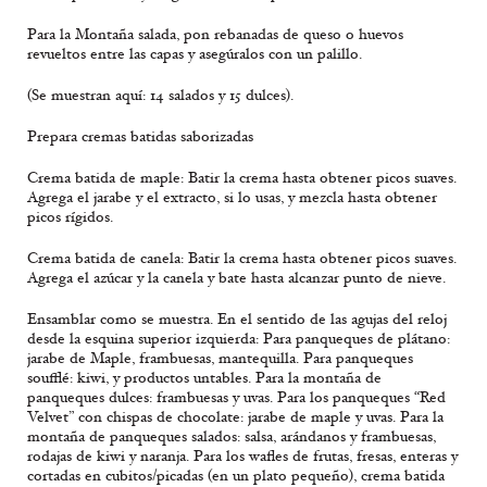
Para la Montaña salada, pon rebanadas de queso o huevos
revueltos entre las capas y asegúralos con un palillo.
(Se muestran aquí: 14 salados y 15 dulces).
Prepara cremas batidas saborizadas
Crema batida de maple: Batir la crema hasta obtener picos suaves.
Agrega el jarabe y el extracto, si lo usas, y mezcla hasta obtener
picos rígidos.
Crema batida de canela: Batir la crema hasta obtener picos suaves.
Agrega el azúcar y la canela y bate hasta alcanzar punto de nieve.
Ensamblar como se muestra. En el sentido de las agujas del reloj
desde la esquina superior izquierda: Para panqueques de plátano:
jarabe de Maple, frambuesas, mantequilla. Para panqueques
soufflé: kiwi, y productos untables. Para la montaña de
panqueques dulces: frambuesas y uvas. Para los panqueques “Red
Velvet” con chispas de chocolate: jarabe de maple y uvas. Para la
montaña de panqueques salados: salsa, arándanos y frambuesas,
rodajas de kiwi y naranja. Para los wafles de frutas, fresas, enteras y
cortadas en cubitos/picadas (en un plato pequeño), crema batida